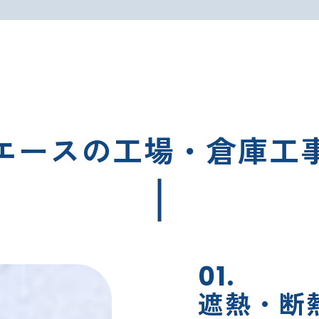
エースの工場・倉庫工
01.
遮熱・断