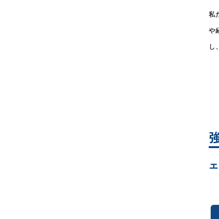
私
や
し