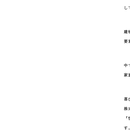
し
建
要
中
家
喜
株
『
す